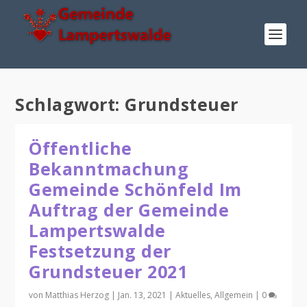
Schlagwort:
Grundsteuer
Öffentliche
Bekanntmachung
Gemeinde Schönfeld Im
Auftrag der Gemeinde
Lampertswalde
Festsetzung der
Grundsteuer 2021
von
Matthias Herzog
|
Jan. 13, 2021
|
Aktuelles
,
Allgemein
|
0