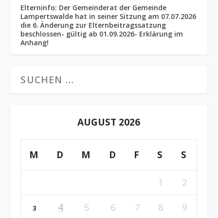
Elterninfo: Der Gemeinderat der Gemeinde
Lampertswalde hat in seiner Sitzung am 07.07.2026
die 6. Änderung zur Elternbeitragssatzung
beschlossen- gültig ab 01.09.2026- Erklärung im
Anhang!
AUGUST 2026
M
D
M
D
F
S
S
1
2
4
5
6
7
8
9
3