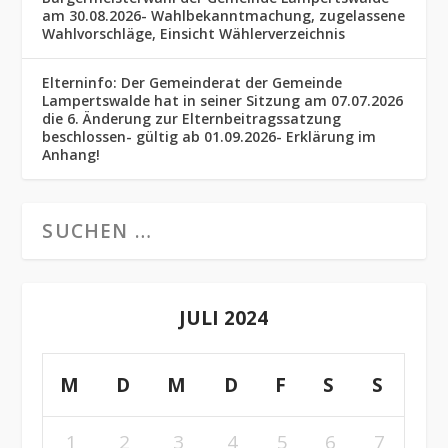
am 30.08.2026- Wahlbekanntmachung, zugelassene
Wahlvorschläge, Einsicht Wählerverzeichnis
Elterninfo: Der Gemeinderat der Gemeinde
Lampertswalde hat in seiner Sitzung am 07.07.2026
die 6. Änderung zur Elternbeitragssatzung
beschlossen- gültig ab 01.09.2026- Erklärung im
Anhang!
JULI 2024
M
D
M
D
F
S
S
1
2
3
4
5
6
7