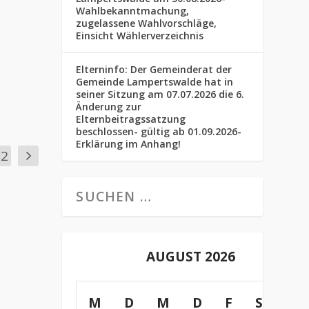
Wahlbekanntmachung,
zugelassene Wahlvorschläge,
Einsicht Wählerverzeichnis
Elterninfo: Der Gemeinderat der
Gemeinde Lampertswalde hat in
seiner Sitzung am 07.07.2026 die 6.
Änderung zur
Elternbeitragssatzung
beschlossen- gültig ab 01.09.2026-
Erklärung im Anhang!
32
AUGUST 2026
M
D
M
D
F
S
S