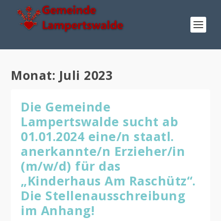
Monat:
Juli 2023
Die Gemeinde
Lampertswalde sucht ab
01.01.2024 eine/n staatl.
anerkannte/n Erzieher/in
(m/w/d) für das
„Kinderhaus Am Raschütz“.
Die Stellenausschreibung
im Anhang!