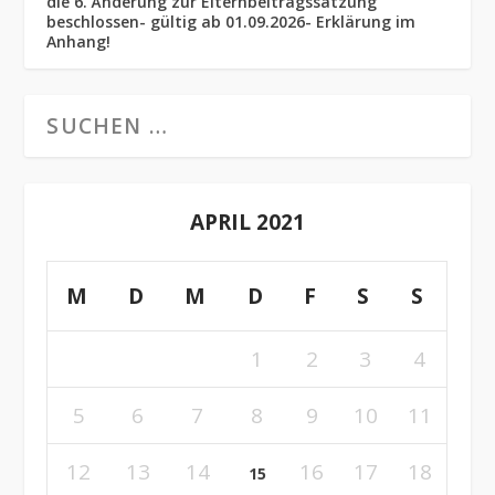
die 6. Änderung zur Elternbeitragssatzung
beschlossen- gültig ab 01.09.2026- Erklärung im
Anhang!
APRIL 2021
M
D
M
D
F
S
S
1
2
3
4
5
6
7
8
9
10
11
12
13
14
16
17
18
15