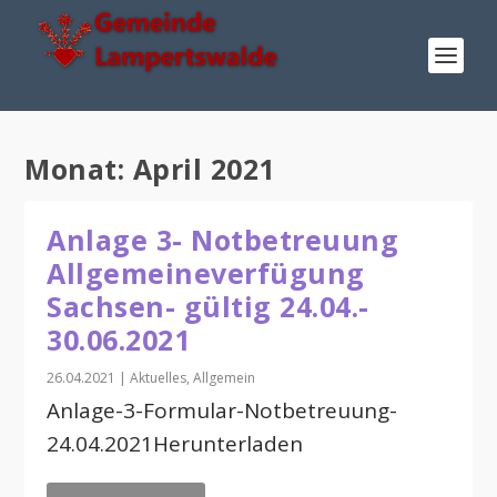
Monat:
April 2021
Anlage 3- Notbetreuung
Allgemeineverfügung
Sachsen- gültig 24.04.-
30.06.2021
26.04.2021
|
Aktuelles
,
Allgemein
Anlage-3-Formular-Notbetreuung-
24.04.2021Herunterladen