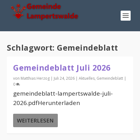
Schlagwort:
Gemeindeblatt
Gemeindeblatt Juli 2026
von
Matthias Herzog
|
Juli 24, 2026
|
Aktuelles
,
Gemeindeblatt
|
0
gemeindeblatt-lampertswalde-juli-
2026.pdfHerunterladen
WEITERLESEN