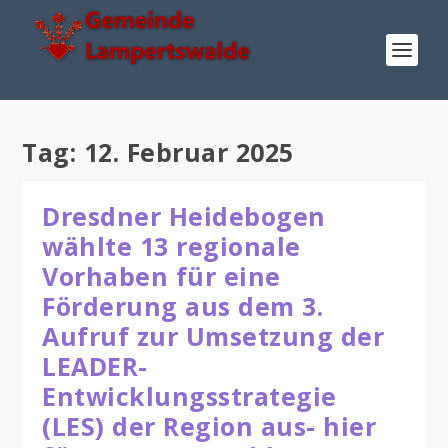
Tag:
12. Februar 2025
Dresdner Heidebogen
wählte 13 regionale
Vorhaben für eine
Förderung aus dem 3.
Aufruf zur Umsetzung der
LEADER-
Entwicklungsstrategie
(LES) der Region aus- hier