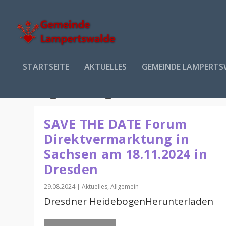
STARTSEITE
AKTUELLES
GEMEINDE LAMPERTS
Tag:
29. August 2024
SAVE THE DATE Forum
Direktvermarktung in
Sachsen am 18.11.2024 in
Dresden
29.08.2024
|
Aktuelles
,
Allgemein
Dresdner HeidebogenHerunterladen