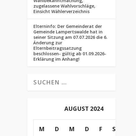
Wahlbekanntmachung,
zugelassene Wahlvorschläge,
Einsicht Wählerverzeichnis
Elterninfo: Der Gemeinderat der
Gemeinde Lampertswalde hat in
seiner Sitzung am 07.07.2026 die 6.
Änderung zur
Elternbeitragssatzung
beschlossen- gültig ab 01.09.2026-
Erklärung im Anhang!
AUGUST 2024
M
D
M
D
F
S
S