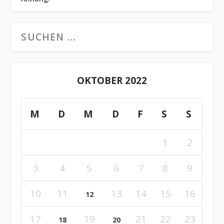
OKTOBER 2022
M
D
M
D
F
S
S
1
2
3
4
5
6
7
8
9
10
11
13
14
15
16
12
17
19
21
22
23
18
20