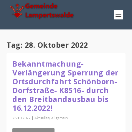
Tag:
28. Oktober 2022
Bekanntmachung-
Verlängerung Sperrung der
Ortsdurchfahrt Schönborn-
Dorfstraße- K8516- durch
den Breitbandausbau bis
16.12.2022!
28.10.2022
|
Aktuelles
,
Allgemein