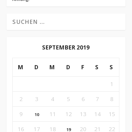
SEPTEMBER 2019
M
D
M
D
F
S
S
1
2
3
4
5
6
7
8
9
11
12
13
14
15
10
16
17
18
20
21
22
19