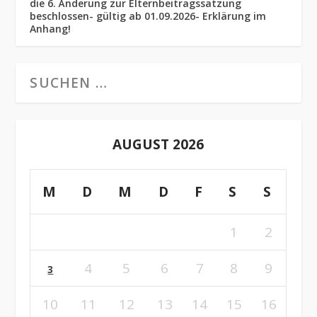
die 6. Änderung zur Elternbeitragssatzung
beschlossen- gültig ab 01.09.2026- Erklärung im
Anhang!
AUGUST 2026
M
D
M
D
F
S
S
1
2
4
5
6
7
8
9
3
10
11
12
13
14
15
16