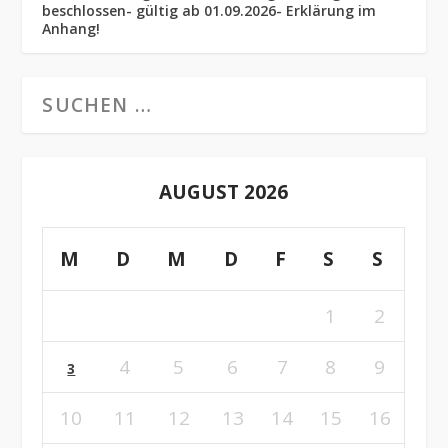
beschlossen- gültig ab 01.09.2026- Erklärung im
Anhang!
AUGUST 2026
M
D
M
D
F
S
S
1
2
4
5
6
7
8
9
3
10
11
12
13
14
15
16